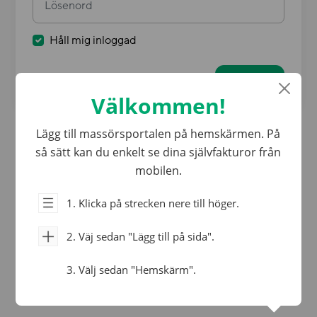
Håll mig inloggad
Glömt ditt lösenord?
Logga in
Välkommen!
Lägg till massörsportalen på hemskärmen. På
så sätt kan du enkelt
se dina självfakturor från
mobilen.
1.
Klicka på strecken nere till höger.
2.
Väj sedan "Lägg till på sida".
3.
Välj sedan "Hemskärm".